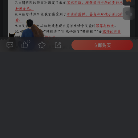
10
立即购买
评论(
0
)
点赞(10)
分享
收藏
0%
寒江孤影，江湖故人，相逢何必曾相识！
此处内容已隐藏，请付费后查看