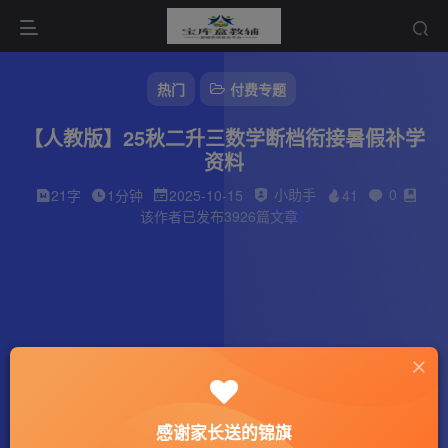
热门
付费专题
【人教版】25秋二升三数学断档衔接暑假补学
资料
小助手
0
21字
1分钟
2025-10-15
41
该作者已发布3926篇文章
感谢家长送的锦旗