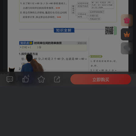
6
立即购买
评论(
0
)
点赞(6)
分享
收藏
0%
寒江孤影，江湖故人，相逢何必曾相识！