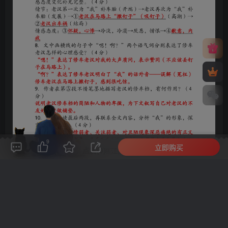
9
立即购买
评论(
0
)
点赞(9)
分享
收藏
0%
寒江孤影，江湖故人，相逢何必曾相识！