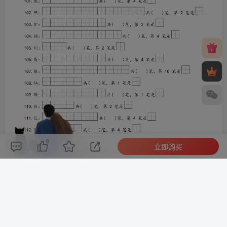
6
立即购买
评论(
0
)
点赞(6)
分享
收藏
0%
寒江孤影，江湖故人，相逢何必曾相识！