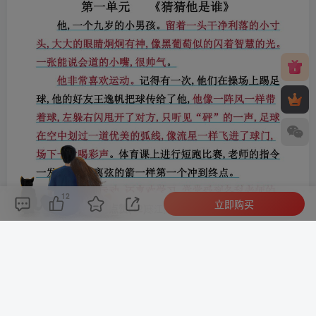
12
立即购买
评论(
0
)
点赞(12)
分享
收藏
0%
寒江孤影，江湖故人，相逢何必曾相识！