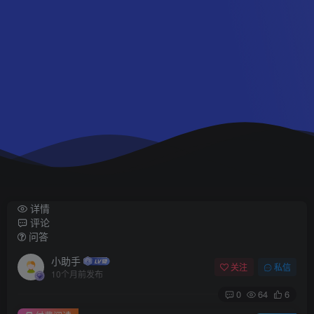
详情
评论
问答
小助手
关注
私信
10个月前发布
0
64
6