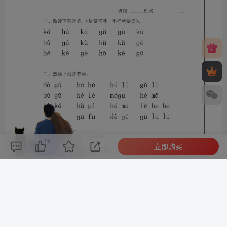
15
立即购买
评论(
0
)
点赞(15)
分享
收藏
0%
寒江孤影，江湖故人，相逢何必曾相识！