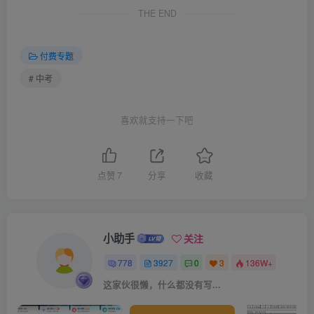
THE END
付费专题
# 中考
喜欢就支持一下吧
点赞
7
分享
收藏
小助手
关注
778
3927
0
3
136W+
这家伙很懒，什么都没有写...