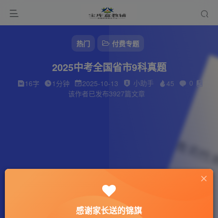
热门
付费专题
2025中考全国省市9科真题
小助手
0
16字
1分钟
2025-10-13
45
该作者已发布3927篇文章
感谢家长送的锦旗