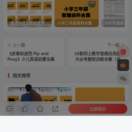
邀请你成为超级推荐官，轻松实现月入过万
小学三年级资料合集
上一篇
下一篇
《皮普和波西 Pip and
25新四上数学思维应用题十
Posy》少儿英语启蒙全集
大必考题型训练合集（含答
案54页）
相关推荐
7
立即购买
评论(
0
)
点赞(7)
分享
收藏
0%
寒江孤影，江湖故人，相逢何必曾相识！
邀请你成为超级推荐官，轻松实现月入过万
小学三年级资料合集