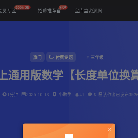
5000+GB
HOT
会员专区
招募推荐官
宝库盒资源网
热门
付费专题
三年级
上通用版数学【长度单位换
小助手
0
1分钟
2025-10-13
41
该作者已发布392