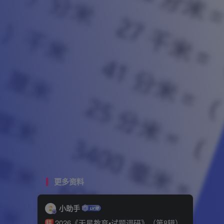
更多资料
小助手
2026《天星教育•试题调研》（第8辑）
精