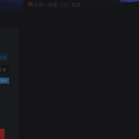
小学一年级（上）目录
精
4670
1
0
11个月前回复
9.9
限时特惠
38
￥
￥
私信
黄金会员
钻石会员
免费
免费
8
599
立即购买
您当前未登录！建议登陆后购买，可保存购买订
单
小助手