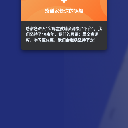
感谢家长送的锦旗
感谢您进入“宝库盒教辅资源集合平台”，我
们坚持了10来年，我们的愿景：最全资源
库，学习更优惠，我们会继续坚持下去！