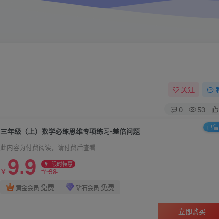
关注
0
53
已售 
三年级（上）数学必练思维专项练习-差倍问题
此内容为付费阅读，请付费后查看
9.9
限时特惠
38
￥
￥
免费
免费
黄金会员
钻石会员
立即购买