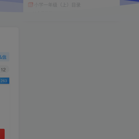
小学一年级（上）目录
精
4670
1
0
11个月前回复
9.9
限时特惠
38
￥
￥
私信
黄金会员
钻石会员
免费
免费
12
263
立即购买
您当前未登录！建议登陆后购买，可保存购买订
单
小助手