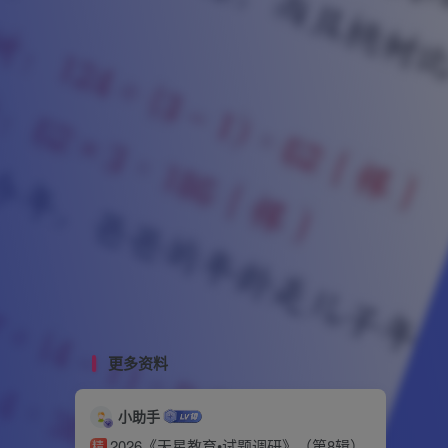
更多资料
小助手
2026《天星教育•试题调研》（第8辑）
精