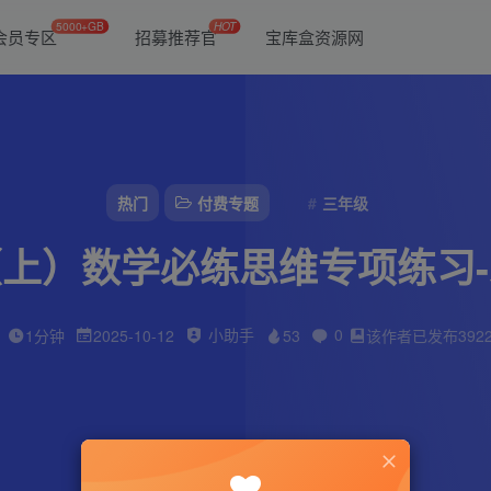
5000+GB
HOT
会员专区
招募推荐官
宝库盒资源网
热门
付费专题
三年级
上）数学必练思维专项练习
小助手
0
1分钟
2025-10-12
53
该作者已发布392