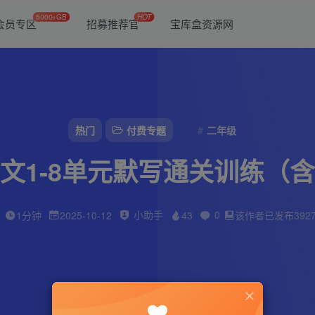
5000+GB
HOT
会员专区
招募推荐官
宝库盒资源网
热门
付费专题
二年级
文1-8单元默写通关训练（
小助手
0
1分钟
2025-10-12
43
该作者已发布392