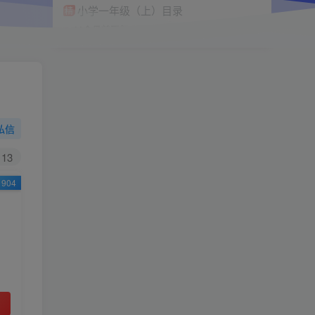
小学一年级（上）目录
精
4670
1
0
11个月前回复
9.9
限时特惠
38
￥
￥
私信
黄金会员
钻石会员
免费
免费
13
904
立即购买
您当前未登录！建议登陆后购买，可保存购买订
单
小助手