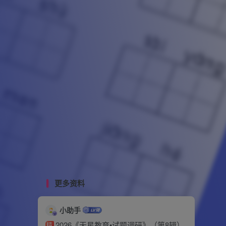
更多资料
小助手
2026《天星教育•试题调研》（第8辑）
精