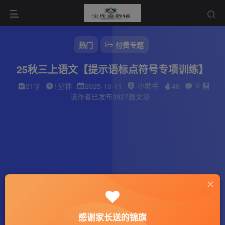
热门
付费专题
25秋三上语文【提示语标点符号专项训练】
小助手
0
21字
1分钟
2025-10-11
48
该作者已发布3927篇文章
感谢家长送的锦旗