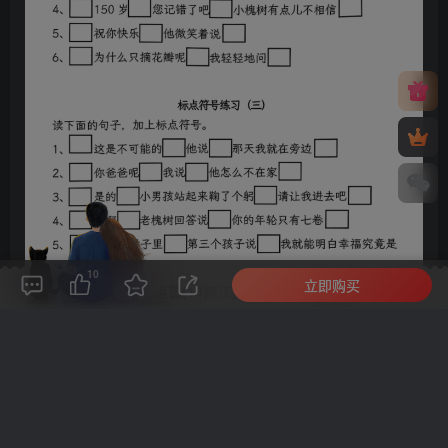
10
立即购买
评论(
0
)
点赞(10)
分享
收藏
0%
寒江孤影，江湖故人，相逢何必曾相识！