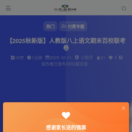
热门
付费专题
【2025秋新版】人教版八上语文期末百校联考
卷
小助手
0
18字
1分钟
2025-10-11
61
该作者已发布3932篇文章
感谢家长送的锦旗