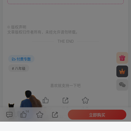
©
版权声明
文章版权归作者所有，未经允许请勿转载。
THE END
付费专题
# 八年级
喜欢就支持一下吧
点赞
14
分享
收藏
14
立即购买
评论(
0
)
点赞(14)
分享
收藏
0%
寒江孤影，江湖故人，相逢何必曾相识！