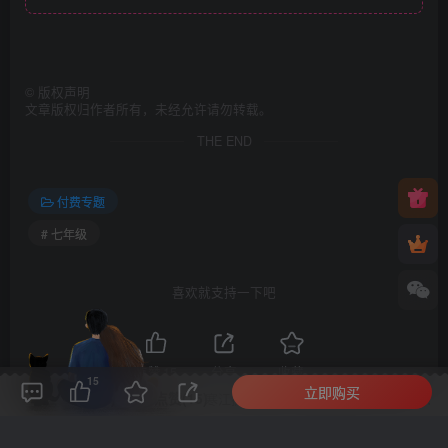
©
版权声明
文章版权归作者所有，未经允许请勿转载。
THE END
付费专题
# 七年级
喜欢就支持一下吧
点赞
15
分享
收藏
15
立即购买
评论(
0
)
点赞(15)
分享
收藏
0%
寒江孤影，江湖故人，相逢何必曾相识！