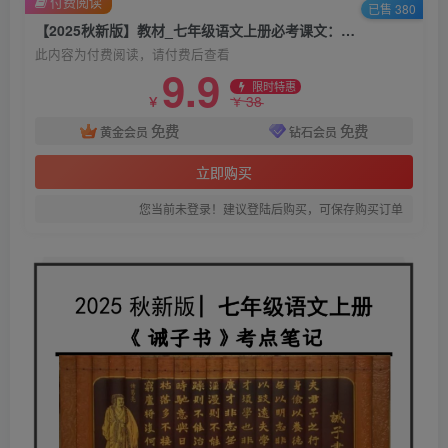
付费阅读
已售 380
【2025秋新版】教材_七年级语文上册必考课文：《诫子书》知识点考点笔记
此内容为付费阅读，请付费后查看
9.9
限时特惠
38
￥
￥
免费
免费
黄金会员
钻石会员
立即购买
您当前未登录！建议登陆后购买，可保存购买订单