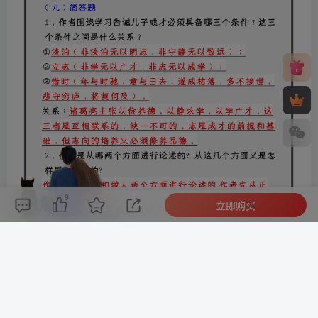
9
立即购买
评论(
0
)
点赞(9)
分享
收藏
0%
寒江孤影，江湖故人，相逢何必曾相识！