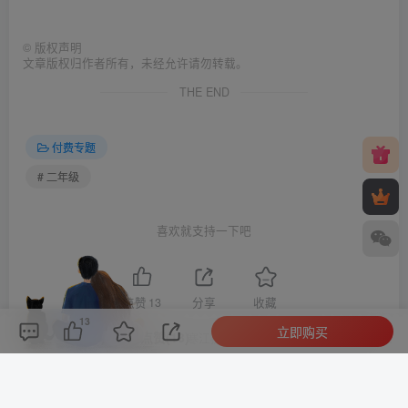
©
版权声明
文章版权归作者所有，未经允许请勿转载。
THE END
付费专题
# 二年级
喜欢就支持一下吧
点赞
13
分享
收藏
13
立即购买
评论(
0
)
点赞(13)
分享
收藏
0%
寒江孤影，江湖故人，相逢何必曾相识！
小助手
关注