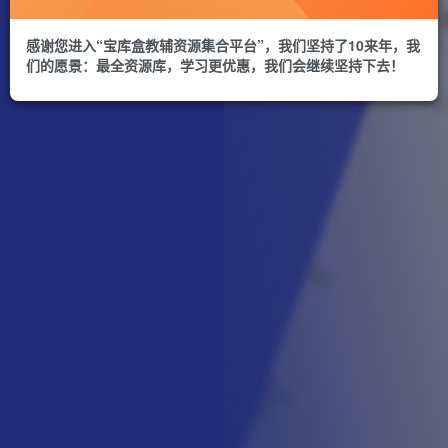
感谢您进入“宝库盒教辅资源集合平台”，我们坚持了10来年，我
们的愿景：最全资源库，学习更优惠，我们会继续坚持下去！