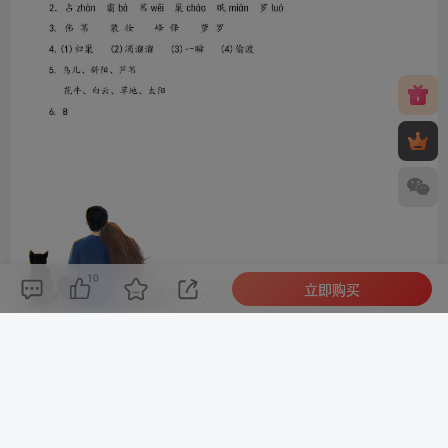
10
立即购买
评论(
0
)
点赞(10)
分享
收藏
0%
寒江孤影，江湖故人，相逢何必曾相识！