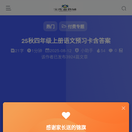
热门
付费专题
25秋四年级上册语文预习卡含答案
小助手
0
21字
1分钟
2025-08-12
54
该作者已发布3924篇文章
感谢家长送的锦旗