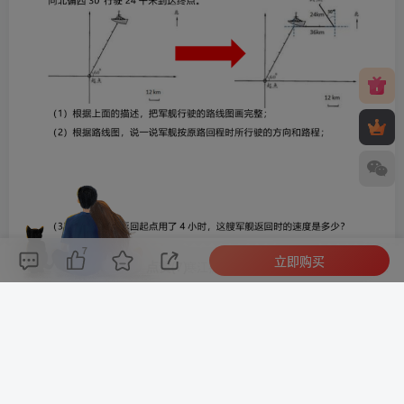
7
立即购买
评论(
0
)
点赞(7)
分享
收藏
0%
寒江孤影，江湖故人，相逢何必曾相识！