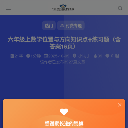
热门
付费专题
六年级上数学位置与方向知识点➕练习题（含
答案16页）
小助手
0
21字
1分钟
2025-10-09
39
该作者已发布3927篇文章
感谢家长送的锦旗