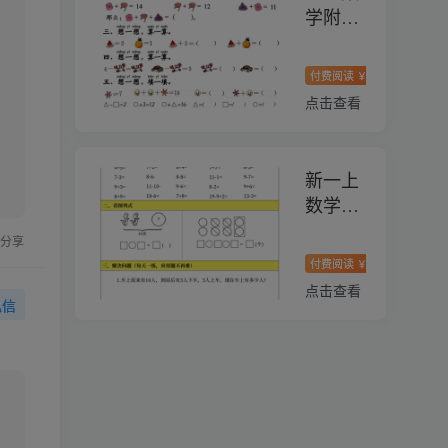
学附加
题思维
训练八
付费阅读
9.9
付费专
￥
大专项
点击查看
练习
（21
页）
新一上
数学口
算+看
分享
图列式
付费阅读
9.9
付费专
￥
+应用
点击查看
题每日
私信
一练
（30
页）