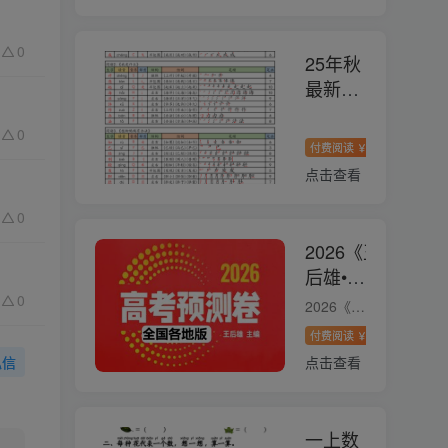
0
25年秋
最新版
二年级
0
上册语
付费阅读
9.9
付费专
￥
文生字
点击查看
笔顺课
课贴
0
2026《王
后雄•高
考预测
0
2026《王后雄・高考预测卷》高考押题系列全国各省 PDF 下载 一、资源概述 2026 王后雄高考押题预测卷全套 PDF，覆盖全国多省份 + 新高考卷，含全科试卷、答案、答题卡、听力音频，高清可打印，...
卷》高
付费阅读
19.9
付费
￥
考押题
点击查看
私信
系列
一上数