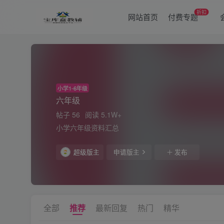
折扣
网站首页
付费专题
小学1-6年级
六年级
帖子 56
阅读 5.1W+
小学六年级资料汇总
超级版主
申请版主
发布
全部
推荐
最新回复
热门
精华