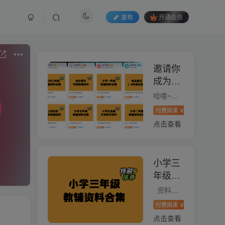
发布
开通会员
邀请你
成为超
级推荐
哈喽~你好！ 如果你想通过网络做副业，我强烈推荐你做跟我一起做教辅项目。 因为双减之后，越来越多的家长选择通过上网自己找学习资料，导致教辅资料很好卖…… 基本上只要是家庭有小孩的，他们...
官，轻
付费阅读
798
付费
￥
松实现
点击查看
月入过
万
小学三
年级资
料合集
资料下载链接：
付费阅读
58
付费专
￥
点击查看