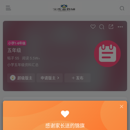
小学1-6年级
五年级
帖子 55
阅读 5.5W+
小学五年级资料汇总
超级版主
申请版主
发布
全部
推荐
最新回复
热门
精华
小助手
感谢家长送的锦旗
2026中考化学挑战系列专项训练