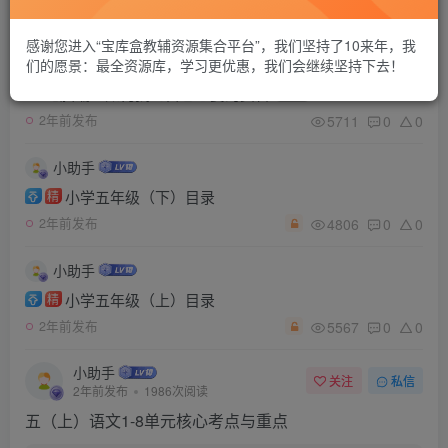
12
0
0
1个月前发布
￥19.9
感谢您进入“宝库盒教辅资源集合平台”，我们坚持了10来年，我
小助手
们的愿景：最全资源库，学习更优惠，我们会继续坚持下去！
电脑端：如何找到自己想要的资料
11
5711
0
0
2年前发布
小助手
小学五年级（下）目录
精
4806
0
0
2年前发布
小助手
小学五年级（上）目录
精
5567
0
0
2年前发布
小助手
关注
私信
2年前发布
1986次阅读
五（上）语文1-8单元核心考点与重点