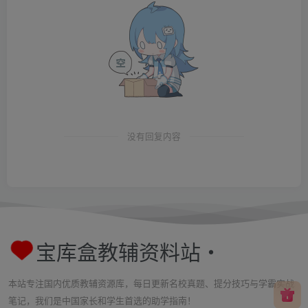
没有回复内容
宝库盒教辅资料站・
本站专注国内优质教辅资源库，每日更新名校真题、提分技巧与学霸实战
笔记，我们是中国家长和学生首选的助学指南！