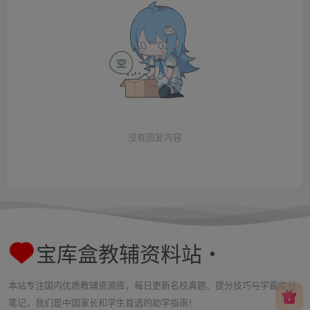
没有回复内容
宝库盒教辅资料站・
本站专注国内优质教辅资源库，每日更新名校真题、提分技巧与学霸实战
笔记，我们是中国家长和学生首选的助学指南！