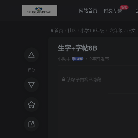
折扣
网站首页
付费专题
首页
社区
小学1-6年级
六年级
正文
生字+字帖6B
小助手
2年前发布
评分
该帖子内容已隐藏