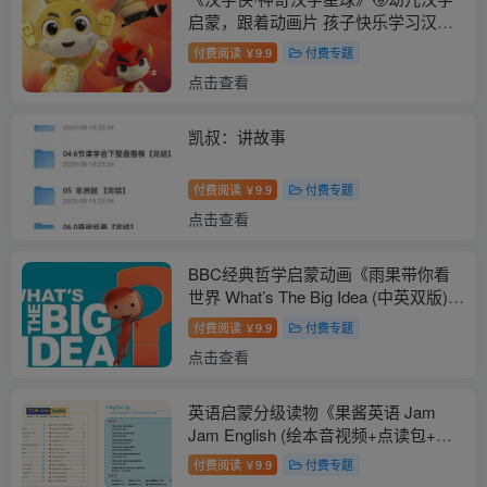
启蒙，跟着动画片 孩子快乐学习汉
字！幼小衔接必备！
付费阅读
9.9
付费专题
￥
点击查看
凯叔：讲故事
付费阅读
9.9
付费专题
￥
点击查看
BBC经典哲学启蒙动画《雨果带你看
世界 What’s The Big Idea (中英双版)
》
付费阅读
9.9
付费专题
￥
点击查看
英语启蒙分级读物《果酱英语 Jam
Jam English (绘本音视频+点读包+配
套资料) 》
付费阅读
9.9
付费专题
￥