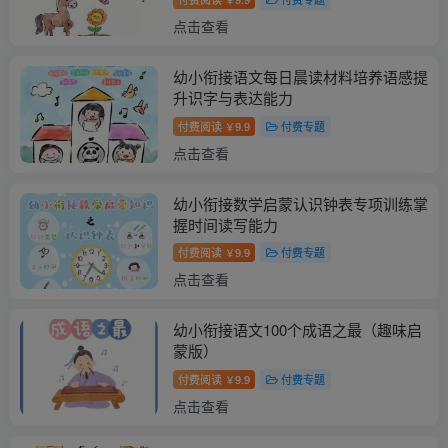
点击查看
幼小衔接语文每日晨读材料培养语感提
升识字与表达能力
付费阅读
9.9
付费专题
￥
点击查看
幼小衔接数学启蒙认识钟表专项训练掌
握时间读写能力
付费阅读
9.9
付费专题
￥
点击查看
幼小衔接语文100个成语之最（趣味启
蒙版）
付费阅读
9.9
付费专题
￥
点击查看