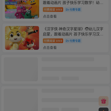
跟着动画片 孩子快乐学习数学！幼小
衔接必备！
付费阅读
9.9
付费专题
￥
点击查看
《汉字侠·神奇汉字星球》🧒幼儿汉字
启蒙，跟着动画片 孩子快乐学习汉
字！幼小衔接必备！
付费阅读
9.9
付费专题
￥
点击查看