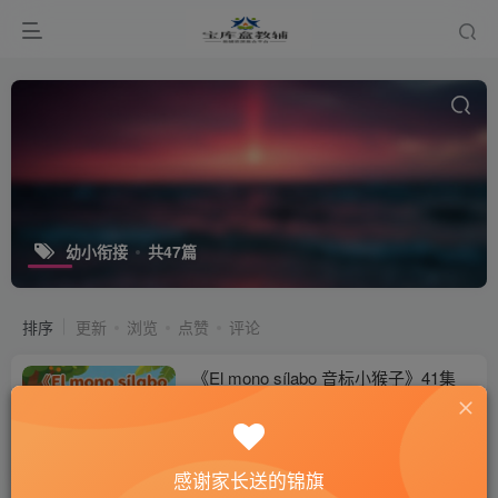
幼小衔接
共47篇
排序
更新
浏览
点赞
评论
《El mono sílabo 音标小猴子》41集
mp4+音频
付费阅读
19.9
付费专题
￥
点击查看
感谢家长送的锦旗