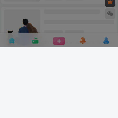
评论(
0
)
点赞(21)
分享
收藏
0%
寒江孤影，江湖故人，相逢何必曾相识！
宝库盒教辅资料站・
本站专注国内优质教辅资源库，每日更新名校真题、提分技巧与学霸实战
笔记，我们是中国家长和学生首选的助学指南！
数据库查询：66次 | 页面生成耗时：1757.457ms | FPS帧率：
58FPS
宝库盒资源
美图素材资源
友链申请+
友情链接：