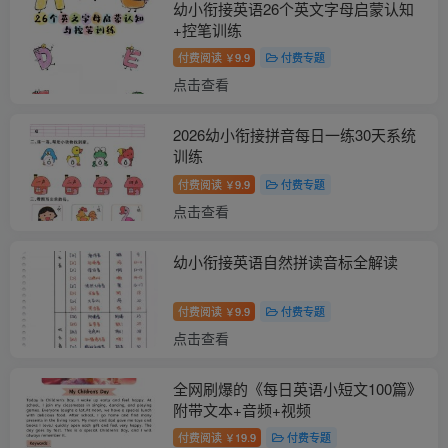
幼小衔接英语26个英文字母启蒙认知
+控笔训练
付费阅读
9.9
付费专题
￥
点击查看
2026幼小衔接拼音每日一练30天系统
训练
付费阅读
9.9
付费专题
￥
点击查看
幼小衔接英语自然拼读音标全解读
付费阅读
9.9
付费专题
￥
点击查看
全网刷爆的《每日英语小短文100篇》
附带文本+音频+视频
付费阅读
19.9
付费专题
￥