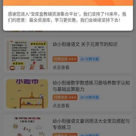
幼小衔接英语亲子口语精选25个场景
感谢您进入“宝库盒教辅资源集合平台”，我们坚持了10来年，我
们的愿景：最全资源库，学习更优惠，我们会继续坚持下去！
付费阅读
6.9
付费专题
￥
点击查看
幼小衔接语文 关于元宵节的知识
付费阅读
9.9
付费专题
￥
点击查看
幼小衔接数学数感练习册培养数字认知
与基础运算能力
付费阅读
9.9
付费专题
￥
点击查看
幼小衔接语文量词用法大全常见搭配与
专项练习
付费阅读
9.9
付费专题
￥