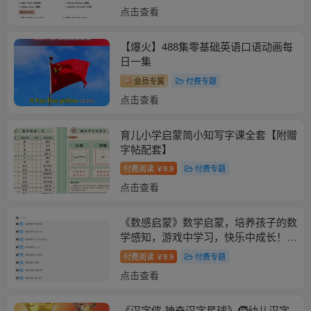
点击查看
【爆火】488集零基础英语口语动画每
日一集
会员专属
付费专题
点击查看
育儿小学启蒙简小知写字课全套【附赠
字帖配套】
付费阅读
9.9
付费专题
￥
点击查看
《数感启蒙》数学启蒙，培养孩子的数
学感知，游戏中学习，快乐中成长！幼
小衔接必备！
付费阅读
9.9
付费专题
￥
点击查看
《汉字侠·神奇汉字星球》🧒幼儿汉字